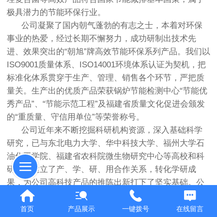
极具潜力的节能环保行业。
公司凝聚了国内朝气蓬勃的有志之士，本着对环保
事业的热爱，经过长期不懈努力，成功研制出技术先
进、效果突出的“朝旭”牌高效节能环保系列产品。我们以
ISO9001质量体系、ISO14001环境体系认证为契机，把
标准化体系贯穿于生产、管理、销售各个环节，严把质
量关。生产出的优质产品荣获锅炉节能检测中心“节能优
秀产品”、“节能示范工程”及福建省质量文化促进会颁发
的“重质量、守信用单位”等荣誉称号。
公司近年来不断挖掘科研机构资源，深入基础科学
研究，已与东北电力大学、华中科技大学、福州大学石
油化工学院、福建省农科院微生物研究中心等高校和科
研机构建立了产、学、研、用合作关系，转化学研成
果，为公司高科技产品的推陈出新打下了坚实基础。公
司拥有几十项知识产权，其中由多项专利转化成功的纳
米固硫节煤剂、高分子复合脱硫剂等产品通过华北、华
首页
产品展示
一键拨号
在线留言